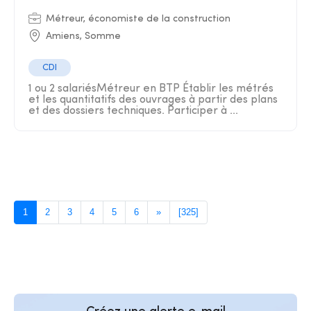
Métreur, économiste de la construction
Amiens, Somme
CDI
1 ou 2 salariésMétreur en BTP Établir les métrés
et les quantitatifs des ouvrages à partir des plans
et des dossiers techniques. Participer à ...
1
2
3
4
5
6
»
[325]