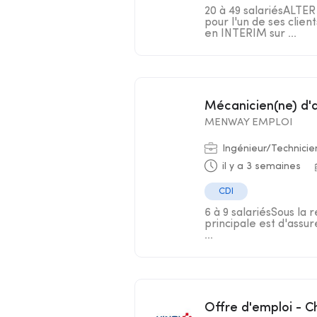
20 à 49 salariésALTE
pour l'un de ses clie
en INTERIM sur ...
Mécanicien(ne) d'
MENWAY EMPLOI
Ingénieur/Technicie
il y a 3 semaines
CDI
6 à 9 salariésSous la 
principale est d'assur
...
Offre d'emploi -