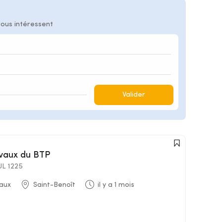
vous intéressent
Valider
avaux du BTP
L 1225
aux
Saint-Benoît
il y a 1 mois