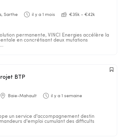
, Sarthe
il y a 1 mois
€35k - €42k
lution permanente, VINCI Energies accélère la
entale en concrétisant deux mutations
..
projet BTP
Baie-Mahault
il y a 1 semaine
loppe un service d'accompagnement destin
andeurs d'emploi cumulant des difficults