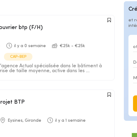
Cré
et r
int
ouvrier btp (F/H)
a
il y a 0 semaine
€25k - €25k
CAP-BEP
l'agence Actual spécialisée dans le bâtiment à
ise de taille moyenne, active dans les ...
projet BTP
Eysines, Gironde
il y a 1 semaine