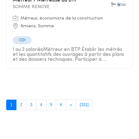
Métreur / Métreuse du BTP
SOMME RENOVE
Métreur, économiste de la construction
Amiens, Somme
CDI
1 ou 2 salariésMétreur en BTP Établir les métrés
et les quantitatifs des ouvrages à partir des plans
et des dossiers techniques. Participer à ...
1
2
3
4
5
6
»
[331]