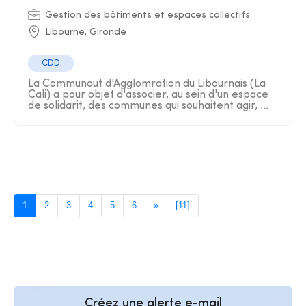
Gestion des bâtiments et espaces collectifs
Libourne, Gironde
CDD
La Communaut d'Agglomration du Libournais (La
Cali) a pour objet d'associer, au sein d'un espace
de solidarit, des communes qui souhaitent agir, ...
1
2
3
4
5
6
»
[11]
Créez une alerte e-mail