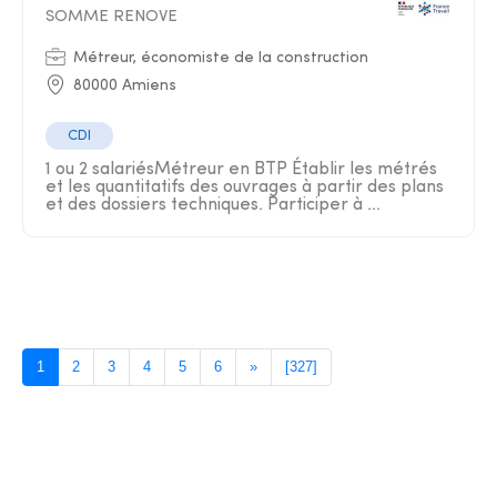
SOMME RENOVE
Métreur, économiste de la construction
80000 Amiens
CDI
1 ou 2 salariésMétreur en BTP Établir les métrés
et les quantitatifs des ouvrages à partir des plans
et des dossiers techniques. Participer à ...
1
2
3
4
5
6
»
[327]