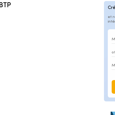
-BTP
Cré
et r
int