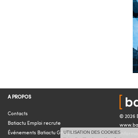
A PROPOS
Contacts
© 2026 
Batiactu Emploi recrute
www.ba
UTILISATION DES COOKIES
Événements Batiactu Groupe
Informat