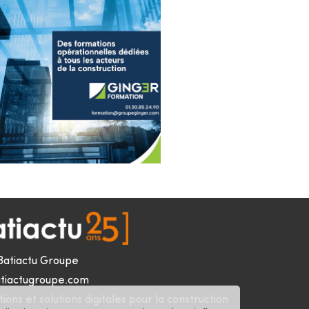
Batiactu Groupe
tiactugroupe.com
ions et solutions digitales pour la construction