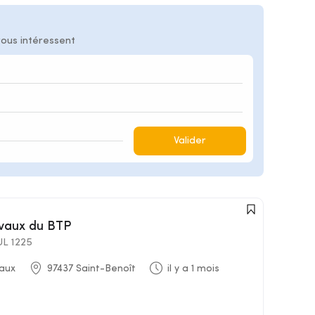
vous intéressent
Valider
avaux du BTP
L 1225
aux
97437 Saint-Benoît
il y a 1 mois