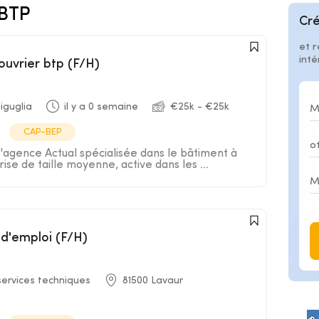
-BTP
Cré
et r
int
ouvrier btp (F/H)
iguglia
il y a 0 semaine
€25k - €25k
CAP-BEP
l'agence Actual spécialisée dans le bâtiment à
ise de taille moyenne, active dans les ...
 d'emploi (F/H)
services techniques
81500 Lavaur