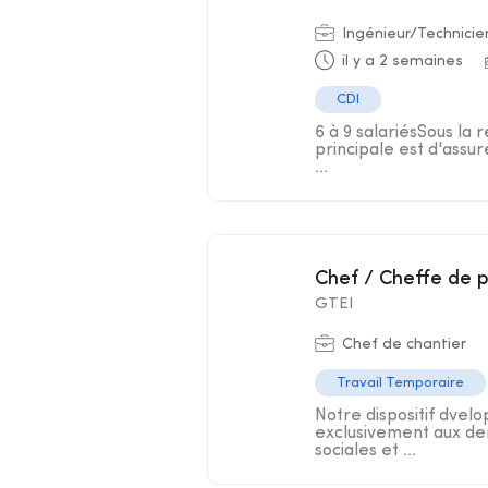
Ingénieur/Technicie
il y a 2 semaines
CDI
6 à 9 salariésSous la 
principale est d'assur
...
Chef / Cheffe de 
GTEI
Chef de chantier
Travail Temporaire
Notre dispositif dve
exclusivement aux dem
sociales et ...