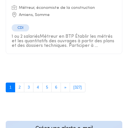
Métreur, économiste de la construction
Amiens, Somme
CDI
1 ou 2 salariésMétreur en BTP Établir les métrés
et les quantitatifs des ouvrages à partir des plans
et des dossiers techniques. Participer à ...
1
2
3
4
5
6
»
[327]