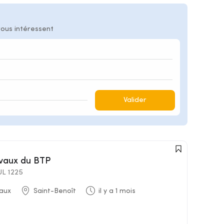
vous intéressent
Valider
avaux du BTP
L 1225
aux
Saint-Benoît
il y a 1 mois