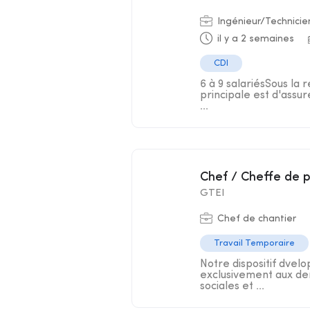
Ingénieur/Technicie
il y a 2 semaines
CDI
6 à 9 salariésSous la 
principale est d'assur
...
Chef / Cheffe de 
GTEI
Chef de chantier
Travail Temporaire
Notre dispositif dve
exclusivement aux dem
sociales et ...