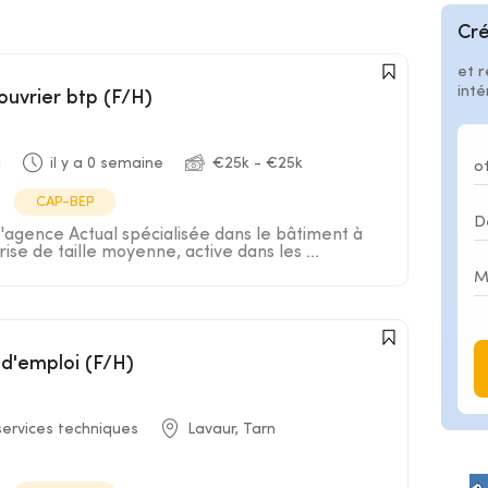
Cré
et r
int
ouvrier btp (F/H)
a
il y a 0 semaine
€25k - €25k
CAP-BEP
l'agence Actual spécialisée dans le bâtiment à
ise de taille moyenne, active dans les ...
 d'emploi (F/H)
services techniques
Lavaur, Tarn