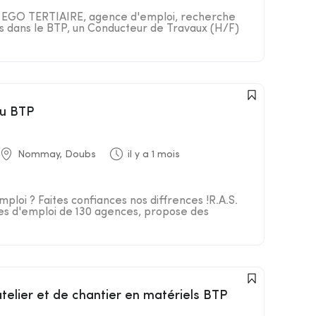
R EGO TERTIAIRE, agence d'emploi, recherche
nts dans le BTP, un Conducteur de Travaux (H/F)
du BTP
Nommay, Doubs
il y a 1 mois
ploi ? Faites confiances nos diffrences !R.A.S.
es d'emploi de 130 agences, propose des
atelier et de chantier en matériels BTP