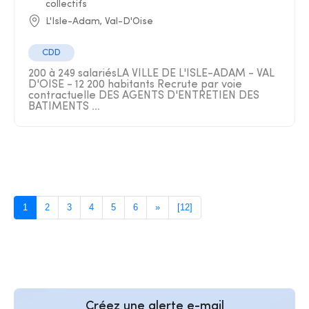
collectifs
L'Isle-Adam, Val-D'Oise
CDD
200 à 249 salariésLA VILLE DE L'ISLE-ADAM - VAL
D'OISE - 12 200 habitants Recrute par voie
contractuelle DES AGENTS D'ENTRETIEN DES
BATIMENTS ...
1
2
3
4
5
6
»
[12]
Créez une alerte e-mail