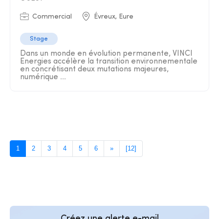
Commercial
Évreux, Eure
Stage
Dans un monde en évolution permanente, VINCI
Energies accélère la transition environnementale
en concrétisant deux mutations majeures,
numérique ...
1
2
3
4
5
6
»
[12]
Créez une alerte e-mail