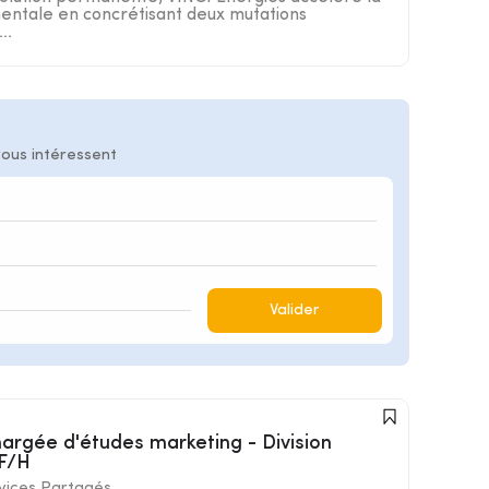
entale en concrétisant deux mutations
..
vous intéressent
Valider
 F/H
vices Partagés