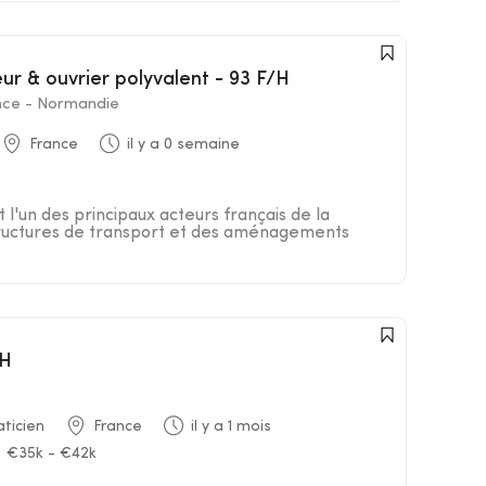
leur & ouvrier polyvalent - 93 F/H
nce - Normandie
France
il y a 0 semaine
 l'un des principaux acteurs français de la
structures de transport et des aménagements
/H
ticien
France
il y a 1 mois
€35k - €42k