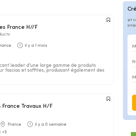
Cré
et r
int
tes France H//F
ducts
rance
il y a 1 mois
icant leader d'une large gamme de produits
r fascias et soffites, produisant également des
 France Travaux H/F
France
il y a 0 semaine
c +5