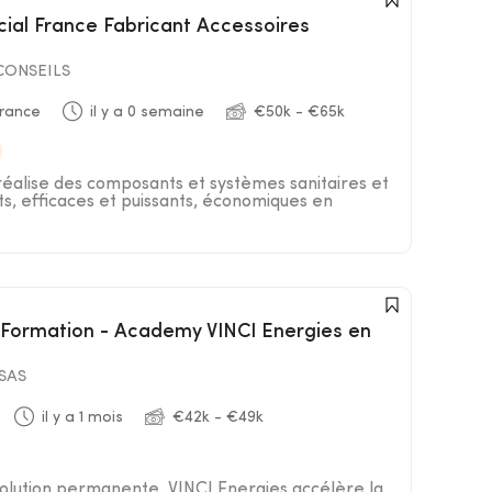
ONSEILS
rance
il y a 0 semaine
€50k - €65k
 réalise des composants et systèmes sanitaires et
s, efficaces et puissants, économiques en
 SAS
il y a 1 mois
€42k - €49k
lution permanente, VINCI Energies accélère la