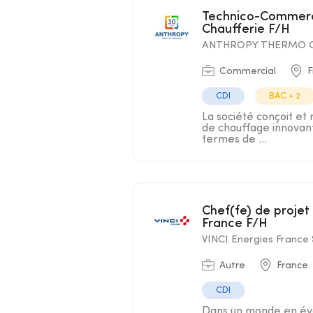
Technico-Commercial France Fabricant Accessoires
Chaufferie F/H
ANTHROPY THERMO C
Commercial
F
CDI
BAC + 2
La société conçoit et
de chauffage innovant
termes de ...
Chef(fe) de projet Formation - Academy VINCI Energies en
France F/H
VINCI Energies France
Autre
France
CDI
Dans un monde en évo