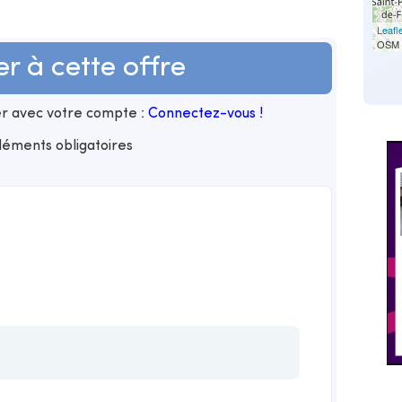
Leafl
OSM 
er à cette offre
ler avec votre compte :
Connectez-vous !
éléments obligatoires