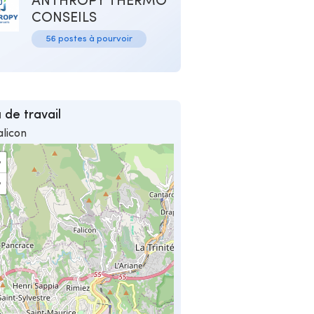
ANTHROPY THERMO
CONSEILS
56 postes à pourvoir
 de travail
alicon
+
−