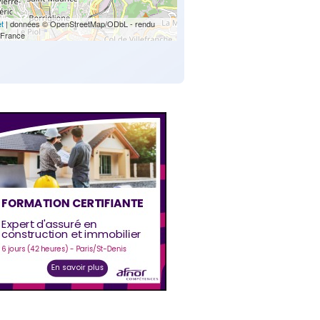
et
| données © OpenStreetMap/ODbL - rendu
France