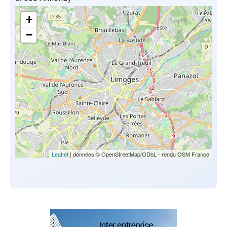
+
−
Leaflet
| données © OpenStreetMap/ODbL - rendu OSM France