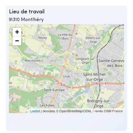
Lieu de travail
91310 Montlhéry
+
−
Leaflet
| données © OpenStreetMap/ODbL - rendu OSM France