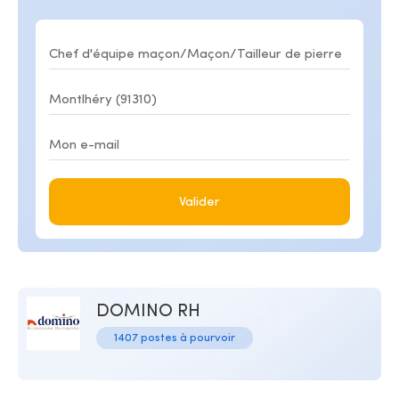
Valider
DOMINO RH
1407 postes à pourvoir