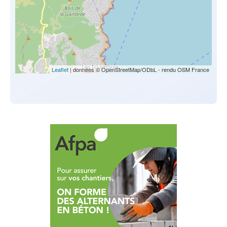
Leaflet
| données © OpenStreetMap/ODbL - rendu OSM France