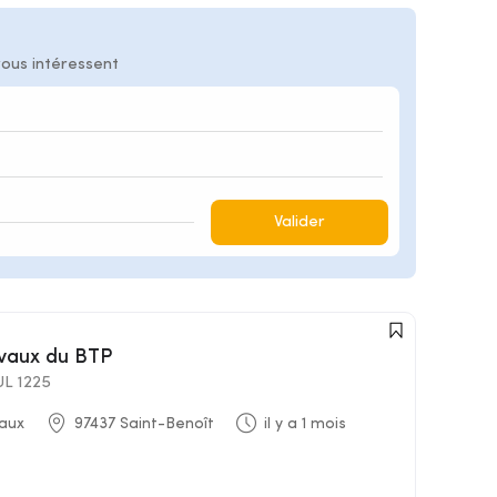
vous intéressent
Valider
avaux du BTP
L 1225
aux
97437 Saint-Benoît
il y a 1 mois