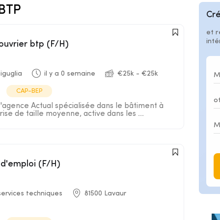
-BTP
Cré
et r
int
ouvrier btp (F/H)
iguglia
il y a 0 semaine
€25k - €25k
CAP-BEP
l'agence Actual spécialisée dans le bâtiment à
ise de taille moyenne, active dans les ...
 d'emploi (F/H)
services techniques
81500 Lavaur