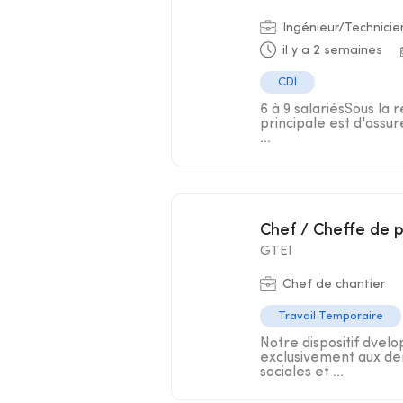
Ingénieur/Technicie
il y a 2 semaines
CDI
6 à 9 salariésSous la 
principale est d'assur
...
Chef / Cheffe de 
GTEI
Chef de chantier
Travail Temporaire
Notre dispositif dve
exclusivement aux dem
sociales et ...