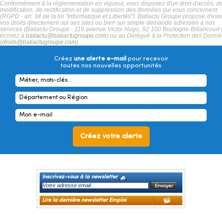
Conformément à la réglementation en vigueur, vous disposez d'un droit d'accès, d
modification, de rectification et de suppression des données qui vous concernent
(RGPD - art. 34 de la loi "Informatique et Libertés"). Batiactu Groupe propose d'exe
vos droits directement sur ses sites ou bien sur simple demande adressée à nos
services (Batiactu Groupe - 110 avenue Victor Hugo, 92 100 Boulogne-Billancourt
écrivez à
batiactu@batiactugroupe.com
) ou au Délégué à la Protection des Donn
(
droits@batiactugroupe.com
).
Créez
une alerte e-mail
pour recevoir
toutes nos nouvelles opportunités
Inscrivez-vous à la newsletter
Lire la dernière newsletter Emploi