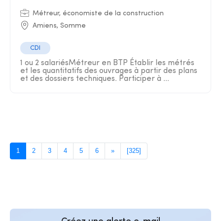
Métreur, économiste de la construction
Amiens, Somme
CDI
1 ou 2 salariésMétreur en BTP Établir les métrés
et les quantitatifs des ouvrages à partir des plans
et des dossiers techniques. Participer à ...
1
2
3
4
5
6
»
[325]