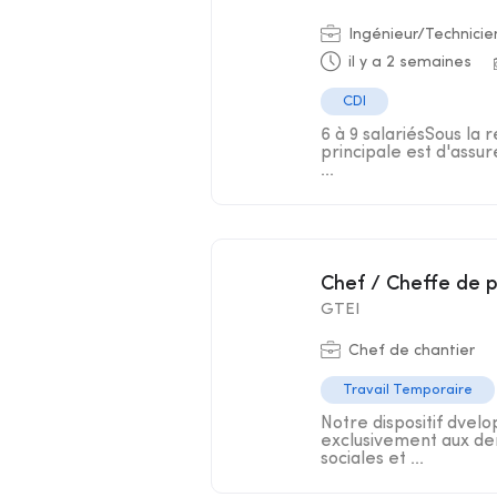
Ingénieur/Technicie
il y a 2 semaines
CDI
6 à 9 salariésSous la 
principale est d'assur
...
Chef / Cheffe de 
GTEI
Chef de chantier
Travail Temporaire
Notre dispositif dve
exclusivement aux dem
sociales et ...