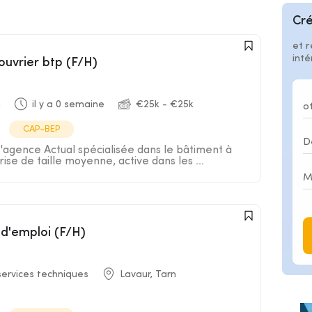
Cré
et r
int
ouvrier btp (F/H)
a
il y a 0 semaine
€25k - €25k
CAP-BEP
l'agence Actual spécialisée dans le bâtiment à
ise de taille moyenne, active dans les ...
 d'emploi (F/H)
services techniques
Lavaur, Tarn