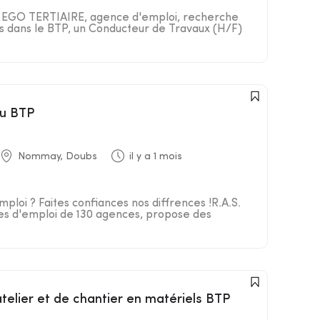
R EGO TERTIAIRE, agence d'emploi, recherche
nts dans le BTP, un Conducteur de Travaux (H/F)
du BTP
Nommay, Doubs
il y a 1 mois
ploi ? Faites confiances nos diffrences !R.A.S.
es d'emploi de 130 agences, propose des
atelier et de chantier en matériels BTP