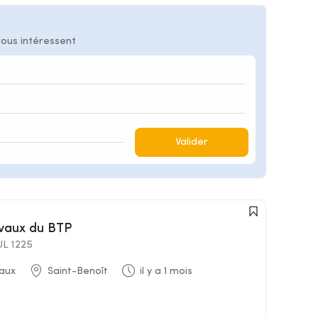
vous intéressent
Valider
avaux du BTP
L 1225
aux
Saint-Benoît
il y a 1 mois