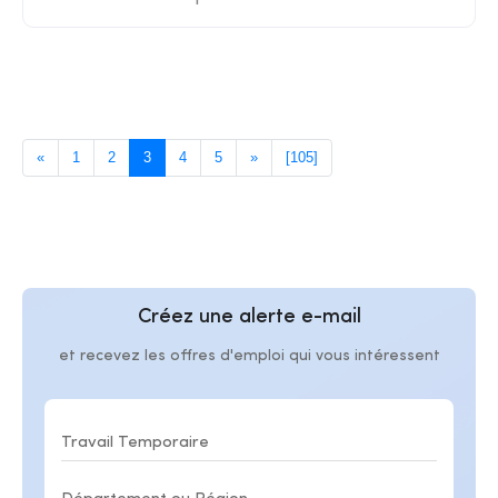
«
1
2
3
4
5
»
[105]
Créez une alerte e-mail
et recevez les offres d'emploi qui vous intéressent