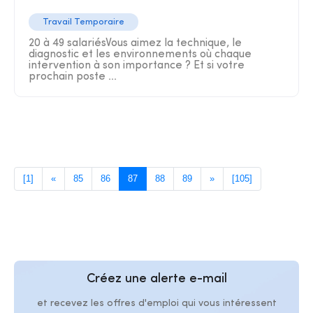
Travail Temporaire
20 à 49 salariésVous aimez la technique, le
diagnostic et les environnements où chaque
intervention à son importance ? Et si votre
prochain poste ...
[1]
«
85
86
87
88
89
»
[105]
Créez une alerte e-mail
et recevez les offres d'emploi qui vous intéressent