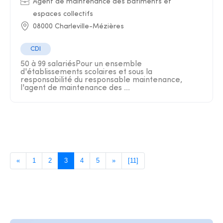
Agent de maintenance des bâtiments et
espaces collectifs
08000 Charleville-Mézières
CDI
50 à 99 salariésPour un ensemble
d'établissements scolaires et sous la
responsabilité du responsable maintenance,
l'agent de maintenance des ...
«
1
2
3
4
5
»
[11]