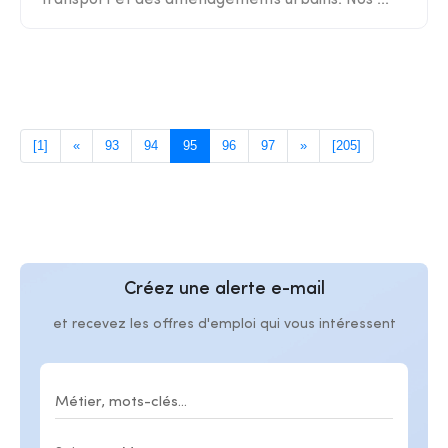
transport et des aménagements urbains. Nos ...
[1]
«
93
94
95
96
97
»
[205]
Créez une alerte e-mail
et recevez les offres d'emploi qui vous intéressent