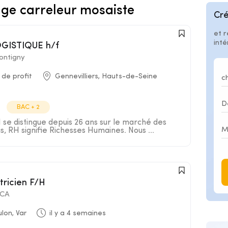
age carreleur mosaiste
Cré
et r
int
OGISTIQUE h/f
ontigny
 de profit
Gennevilliers, Hauts-de-Seine
BAC + 2
e distingue depuis 26 ans sur le marché des
s, RH signifie Richesses Humaines. Nous ...
tricien F/H
ACA
lon, Var
il y a 4 semaines