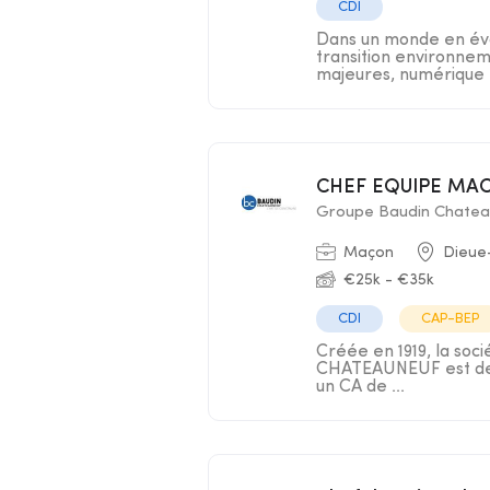
CDI
Dans un monde en évo
transition environnem
majeures, numérique .
CHEF EQUIPE MA
Groupe Baudin Chatea
Maçon
Dieue
€25k - €35k
CDI
CAP-BEP
Créée en 1919, la soc
CHATEAUNEUF est deve
un CA de ...