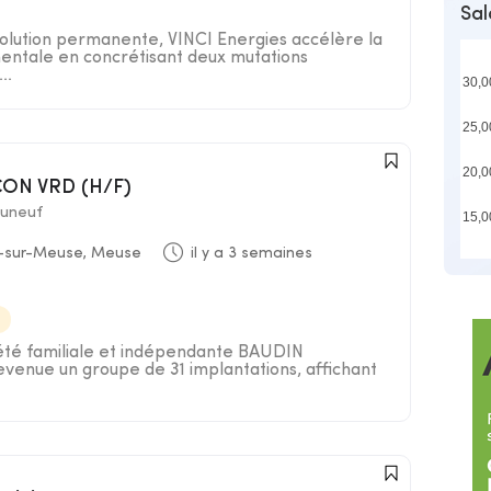
Sal
lution permanente, VINCI Energies accélère la
entale en concrétisant deux mutations
..
30,0
25,0
20,0
CON VRD (H/F)
uneuf
15,0
-sur-Meuse, Meuse
il y a 3 semaines
iété familiale et indépendante BAUDIN
nue un groupe de 31 implantations, affichant