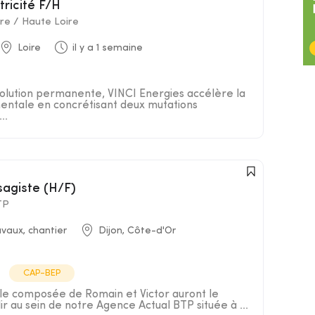
tricité F/H
ire / Haute Loire
Loire
il y a 1 semaine
lution permanente, VINCI Energies accélère la
entale en concrétisant deux mutations
..
sagiste (H/F)
TP
vaux, chantier
Dijon, Côte-d'Or
CAP-BEP
le composée de Romain et Victor auront le
lir au sein de notre Agence Actual BTP située à ...