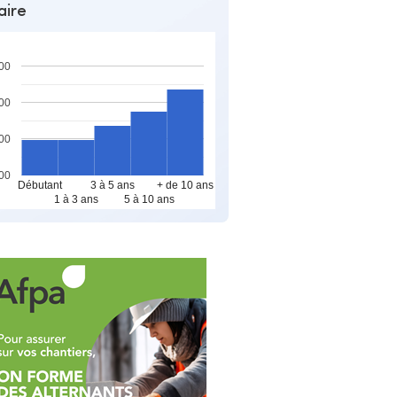
aire
00
00
00
00
Débutant
3 à 5 ans
+ de 10 ans
1 à 3 ans
5 à 10 ans