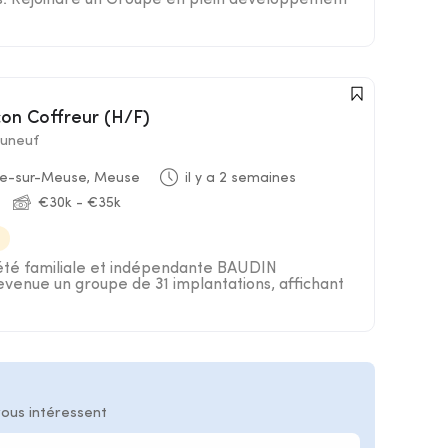
es. Rejoindre un Groupe en plein développement
çon Coffreur (H/F)
uneuf
e-sur-Meuse, Meuse
il y a 2 semaines
€30k - €35k
iété familiale et indépendante BAUDIN
nue un groupe de 31 implantations, affichant
vous intéressent