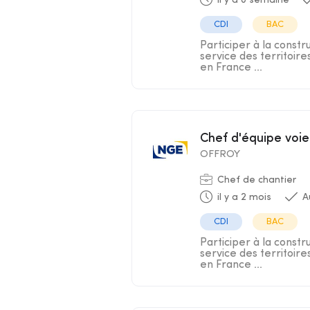
il y a 0 semaine
CDI
BAC
Participer à la constr
service des territoir
en France ...
Chef d'équipe voi
OFFROY
Chef de chantier
il y a 2 mois
A
CDI
BAC
Participer à la constr
service des territoir
en France ...