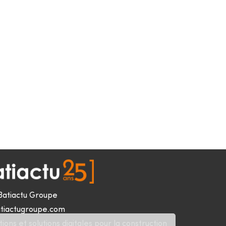
Batiactu Groupe
tiactugroupe.com
ions et solutions digitales pour la construction