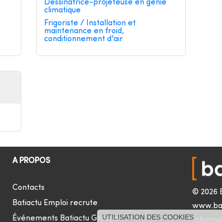
Dessinatrice-projeteuse en génie
climatique
Frigoriste / Installation et
maintenance en froid,
conditionnement d'air
A PROPOS
Contacts
© 2026 
Batiactu Emploi recrute
www.ba
UTILISATION DES COOKIES
Événements Batiactu Groupe
Informat