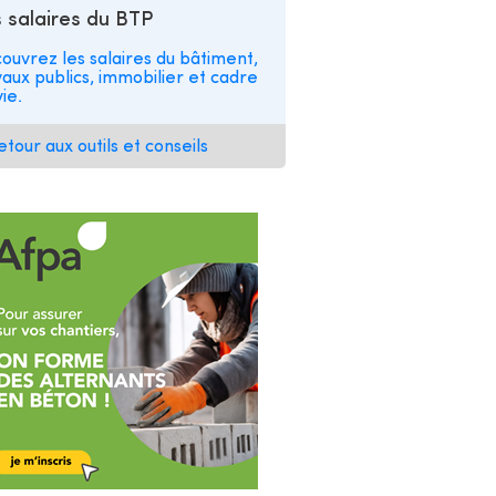
 salaires du BTP
ouvrez les salaires du bâtiment,
vaux publics, immobilier et cadre
ie.
etour aux outils et conseils