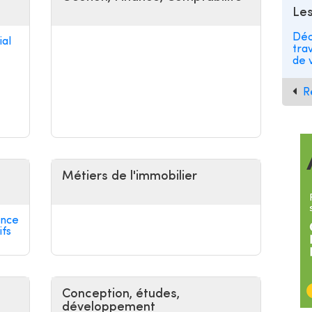
Les
Déc
al
tra
de v
R
Métiers de l'immobilier
ance
ifs
Conception, études,
développement