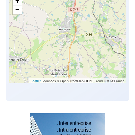
+
−
Leaflet
| données © OpenStreetMap/ODbL - rendu OSM France