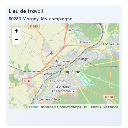
Lieu de travail
60280 Margny-lès-compiègne
+
−
Leaflet
| données © OpenStreetMap/ODbL - rendu OSM France