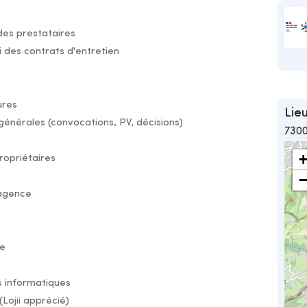
des prestataires
vi des contrats d'entretien
ures
Lieu
générales (convocations, PV, décisions)
730
opriétaires
 agence
re
ls informatiques
(Lojii apprécié)