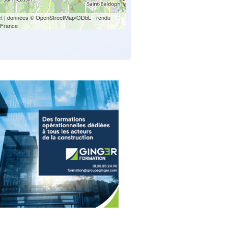
et
| données © OpenStreetMap/ODbL - rendu
France