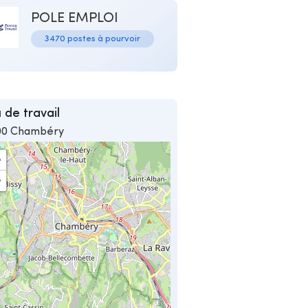
POLE EMPLOI
3470 postes à pourvoir
 de travail
00 Chambéry
+
−