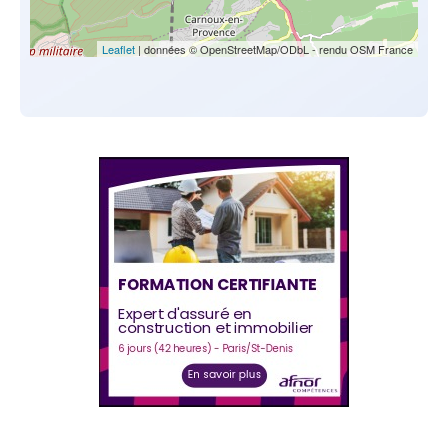
Leaflet
| données © OpenStreetMap/ODbL - rendu OSM France