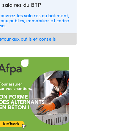
 salaires du BTP
ouvrez les salaires du bâtiment,
vaux publics, immobilier et cadre
ie.
etour aux outils et conseils