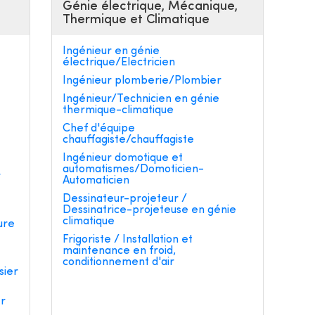
Génie électrique, Mécanique,
Thermique et Climatique
Ingénieur en génie
électrique/Electricien
Ingénieur plomberie/Plombier
Ingénieur/Technicien en génie
thermique-climatique
e
Chef d'équipe
chauffagiste/chauffagiste
Ingénieur domotique et
automatismes/Domoticien-
r
Automaticien
Dessinateur-projeteur /
Dessinatrice-projeteuse en génie
climatique
ure
Frigoriste / Installation et
maintenance en froid,
conditionnement d'air
sier
er