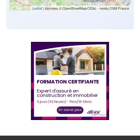
Leaflet
| données © OpenStreetMap/ODbL - rendu OSM France