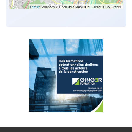
Leaflet
| données © OpenStreetMap/ODbL - rendu OSM France