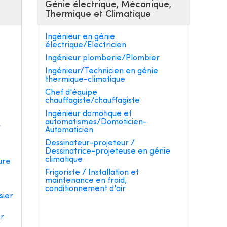
Génie électrique, Mécanique,
Thermique et Climatique
Ingénieur en génie
électrique/Electricien
Ingénieur plomberie/Plombier
Ingénieur/Technicien en génie
thermique-climatique
e
Chef d'équipe
chauffagiste/chauffagiste
Ingénieur domotique et
automatismes/Domoticien-
r
Automaticien
Dessinateur-projeteur /
Dessinatrice-projeteuse en génie
climatique
ure
Frigoriste / Installation et
maintenance en froid,
conditionnement d'air
sier
er