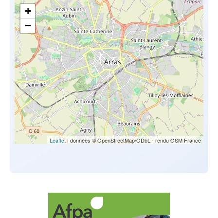
+
−
Leaflet
| données © OpenStreetMap/ODbL - rendu OSM France