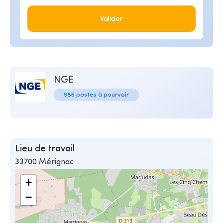
Valider
NGE
986 postes à pourvoir
Lieu de travail
33700 Mérignac
+
−