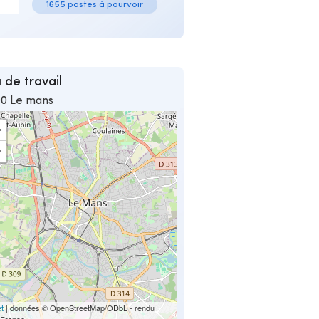
1655 postes à pourvoir
 de travail
00 Le mans
+
−
et
| données © OpenStreetMap/ODbL - rendu