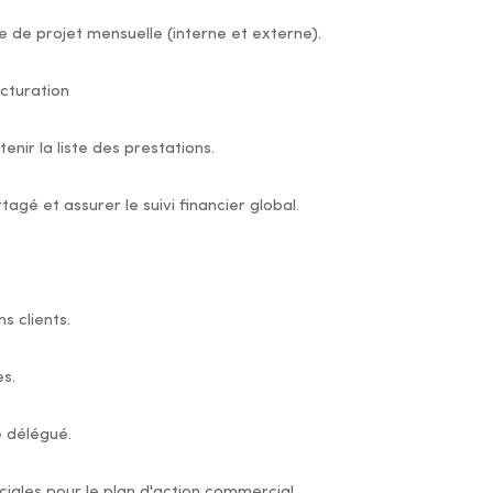
vue de projet mensuelle (interne et externe).
cturation
enir la liste des prestations.
agé et assurer le suivi financier global.
s clients.
es.
e délégué.
iales pour le plan d'action commercial.