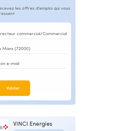
ecevez les offres d'emploi qui vous
éressent
Valider
VINCI Energies