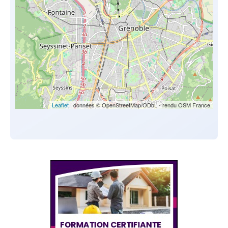
Leaflet
| données © OpenStreetMap/ODbL - rendu OSM France