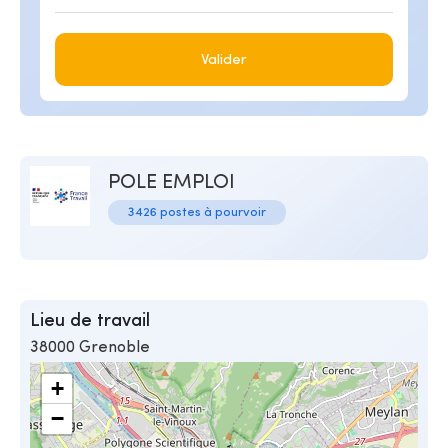
Valider
POLE EMPLOI
3426 postes à pourvoir
Lieu de travail
38000 Grenoble
+
−