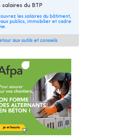
 salaires du BTP
ouvrez les salaires du bâtiment,
vaux publics, immobilier et cadre
ie.
etour aux outils et conseils