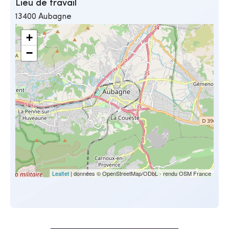
Lieu de travail
13400 Aubagne
+
−
Leaflet
| données © OpenStreetMap/ODbL - rendu OSM France