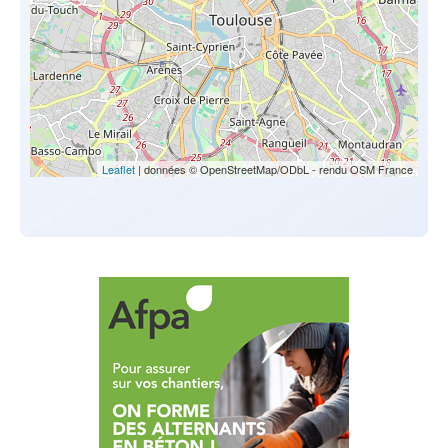
Leaflet
| données © OpenStreetMap/ODbL - rendu OSM France