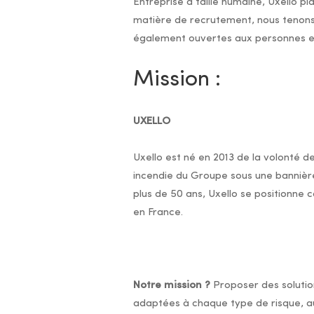
Entreprise à taille humaine, Uxello pl
matière de recrutement, nous tenons
également ouvertes aux personnes en
Mission :
UXELLO
Uxello est né en 2013 de la volonté d
incendie du Groupe sous une banniè
plus de 50 ans, Uxello se positionne 
en France.
Notre mission ?
Proposer des solution
adaptées à chaque type de risque, au