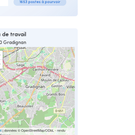
1653 postes à pourvoir
 de travail
0 Gradignan
+
−
et
| données © OpenStreetMap/ODbL - rendu