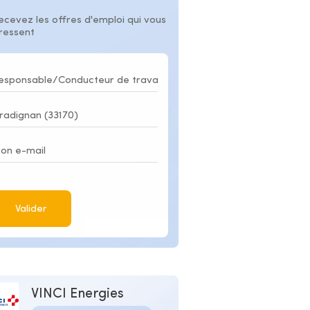
ecevez les offres d'emploi qui vous
éressent
Valider
VINCI Energies