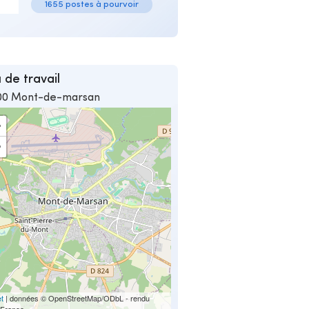
1655 postes à pourvoir
 de travail
00 Mont-de-marsan
+
−
et
| données © OpenStreetMap/ODbL - rendu