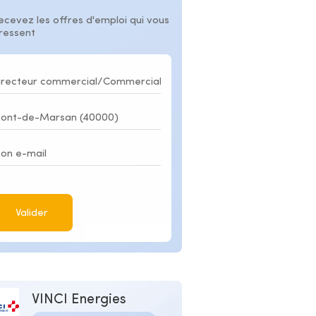
ecevez les offres d'emploi qui vous
éressent
Valider
VINCI Energies