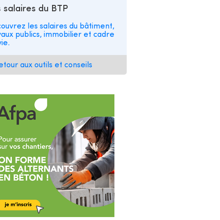
 salaires du BTP
ouvrez les salaires du bâtiment,
vaux publics, immobilier et cadre
ie.
etour aux outils et conseils