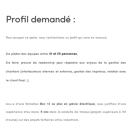
Profil demandé :
Pour occuper ce poste, nous recherchons un profil qui sera en mesure:
De piloter des équipes entre
10 et 25 personnes
,
De faire preuve de leadership pour répondre aux enjeux de la gestion des
chantiers (interlocuteurs internes et externes, gestion des imprévus, relation avec
le client final…).
Issu.e d'une formation
Bac +2 ou plus en génie électrique
, v
ous justifiez d'une
expérience d'au moins
5 ans
dans la conduite de travaux (projets supérieurs à 1M
d'euros) sur des projets tertiaires et/ou industriels.