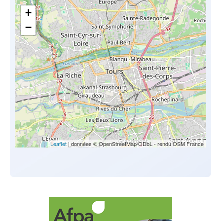
+
−
Leaflet
| données © OpenStreetMap/ODbL - rendu OSM France