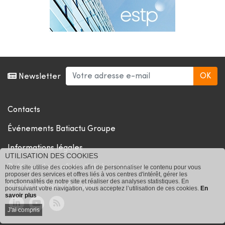
Newsletter
Contacts
Événements Batiactu Groupe
Informations légales
UTILISATION DES COOKIES
Politique de confidentialité et cookies
Notre site utilise des cookies afin de personnaliser le contenu pour vous
proposer des services et offres liés à vos centres d'intérêt, gérer les
fonctionnalités de notre site et réaliser des analyses statistiques. En
© 2026 Batiactu Groupe
poursuivant votre navigation, vous acceptez l’utilisation de ces cookies.
En
savoir plus
J'ai compris