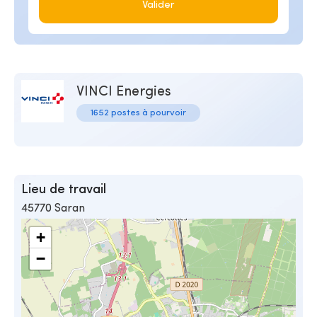
Valider
VINCI Energies
1652 postes à pourvoir
Lieu de travail
45770 Saran
+
−