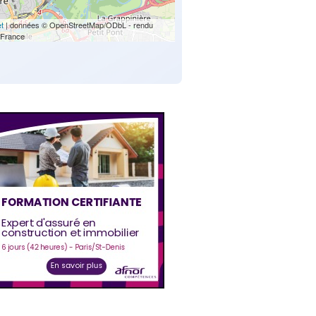
et
| données © OpenStreetMap/ODbL - rendu
France