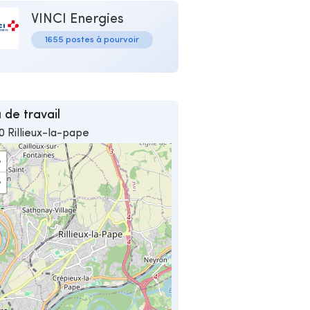
VINCI Energies
1655 postes à pourvoir
 de travail
0 Rillieux-la-pape
+
−