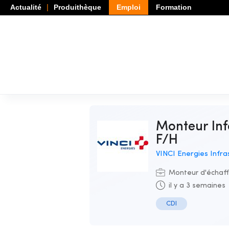
Actualité
Produithèque
Emploi
Formation
Monteur Info - Réseaux - Vidéoprotection F/H
F/H
VINCI Energies Infr
Monteur d'échaf
il y a 3 semaines
CDI