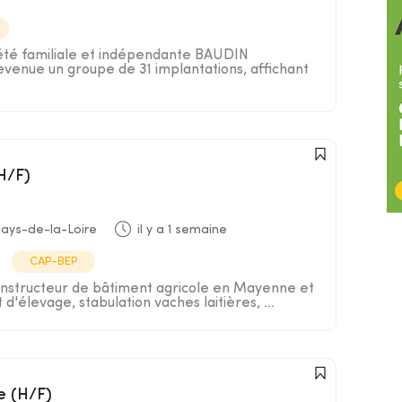
iété familiale et indépendante BAUDIN
nue un groupe de 31 implantations, affichant
(H/F)
ays-de-la-Loire
il y a 1 semaine
CAP-BEP
Constructeur de bâtiment agricole en Mayenne et
d'élevage, stabulation vaches laitières, ...
e (H/F)