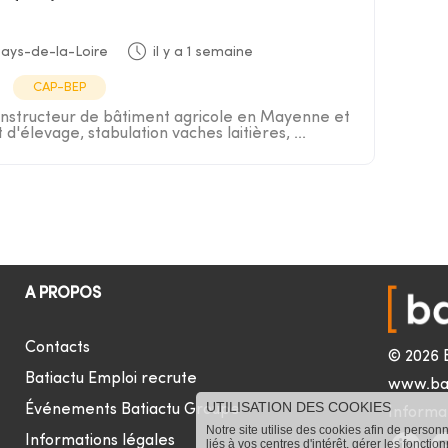
ays-de-la-Loire
il y a 1 semaine
CAP-BEP
Constructeur de bâtiment agricole en Mayenne et
d'élevage, stabulation vaches laitières, ...
A PROPOS
Contacts
© 2026 
Batiactu Emploi recrute
www.ba
UTILISATION DES COOKIES
Événements Batiactu Groupe
Informat
Notre site utilise des cookies afin de person
Informations légales
liés à vos centres d'intérêt, gérer les fonctio