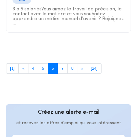
3 à 5 salariésVous aimez le travail de précision, le
contact avec la matière et vous souhaitez
apprendre un métier manuel d'avenir ? Rejoignez
...
[1]
«
4
5
6
7
8
»
[24]
Créez une alerte e-mail
et recevez les offres d'emploi qui vous intéressent