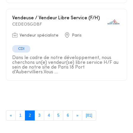
Vendeuse / Vendeur Libre Service (F/H)
CEDEOSGDBF
Vendeur spécialiste
Paris
CDI
Dans le cadre de notre développement, nous
cherchons un(e) vendeur(se) libre service H/F au
sein de notre site de Paris 18 Port
d'Aubervilliers.Vous ...
«
1
2
3
4
5
6
»
[81]